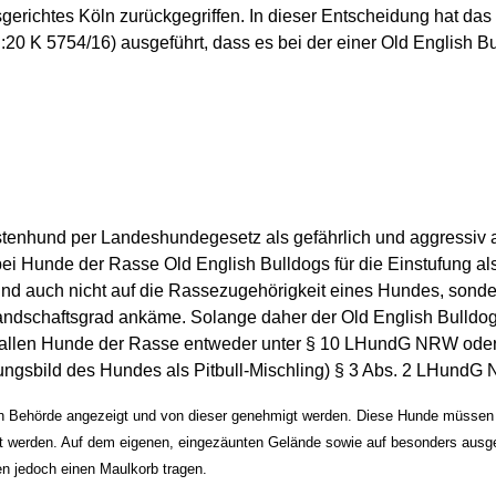
gerichtes Köln zurückgegriffen. In dieser Entscheidung hat das
:20 K 5754/16) ausgeführt, dass es bei der einer Old English 
stenhund per Landeshundegesetz als gefährlich und aggressiv a
ei Hunde der Rasse Old English Bulldogs für die Einstufung 
nd auch nicht auf die Rassezugehörigkeit eines Hundes, sonder
dschaftsgrad ankäme. Solange daher der Old English Bulldog 
 fallen Hunde der Rasse entweder unter § 10 LHundG NRW oder
ngsbild des Hundes als Pitbull-Mischling) § 3 Abs. 2 LHundG
 Behörde angezeigt und von dieser genehmigt werden. Diese Hunde müssen ü
ührt werden. Auf dem eigenen, eingezäunten Gelände sowie auf besonders aus
en jedoch einen Maulkorb tragen.