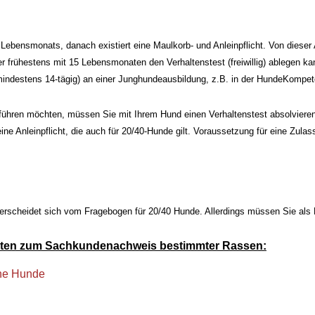
ebensmonats, danach existiert eine Maulkorb- und Anleinpflicht. Von dieser 
 frühestens mit 15 Lebensmonaten den Verhaltenstest (freiwillig) ablegen k
mindestens 14-tägig) an einer Junghundeausbildung, z.B. in der HundeKompet
ühren möchten, müssen Sie mit Ihrem Hund einen Verhaltenstest absolviere
ne Anleinpflicht, die auch für 20/40-Hunde gilt. Voraussetzung für eine Zulas
erscheidet sich vom Fragebogen für 20/40 Hunde
. Allerdings müssen Sie als
worten zum Sachkundenachweis bestimmter Rassen:
che Hunde