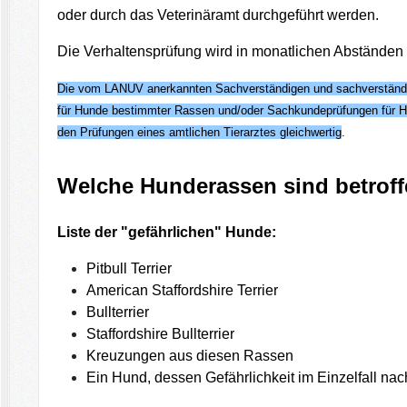
oder durch das Veterinäramt durchgeführt werden.
Die Verhaltensprüfung wird in monatlichen Abständen 
Die vom LANUV anerkannten Sachverständigen und sachverständige
für Hunde bestimmter Rassen und/oder Sachkundeprüfungen für H
den Prüfungen eines amtlichen Tierarztes gleichwertig
.
Welche Hunderassen sind betrof
Liste der "gefährlichen" Hunde:
Pitbull Terrier
American Staffordshire Terrier
Bullterrier
Staffordshire Bullterrier
Kreuzungen aus diesen Rassen
Ein Hund, dessen Gefährlichkeit im Einzelfall n