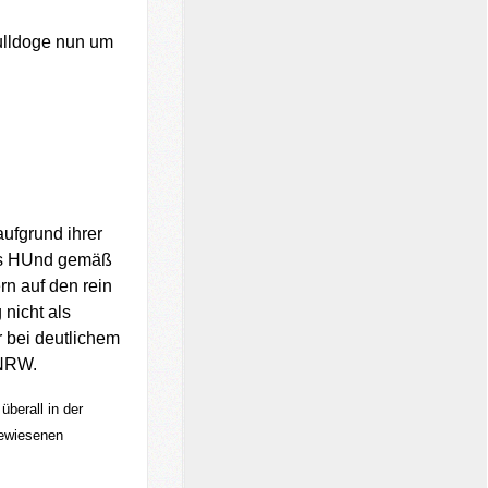
Bulldoge nun um
ufgrund ihrer
als HUnd gemäß
n auf den rein
nicht als
 bei deutlichem
 NRW.
berall in der
gewiesenen