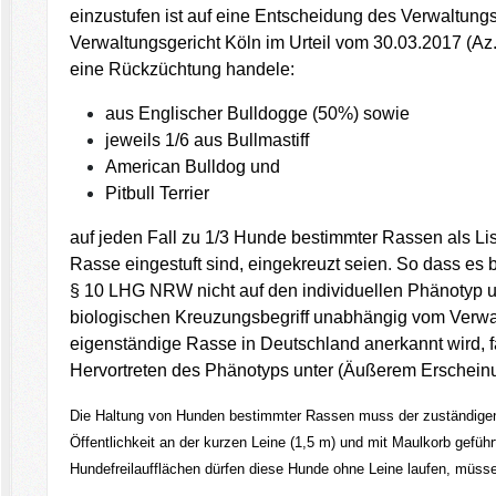
einzustufen ist auf eine Entscheidung des Verwaltungs
Verwaltungsgericht Köln im Urteil vom 30.03.2017 (Az.
eine Rückzüchtung handele:
aus Englischer Bulldogge (50%) sowie
jeweils 1/6 aus Bullmastiff
American Bulldog und
Pitbull Terrier
auf jeden Fall zu 1/3 Hunde bestimmter Rassen als Li
Rasse eingestuft sind, eingekreuzt seien
.
So dass es b
§ 10 LHG NRW nicht auf den individuellen Phänotyp u
biologischen Kreuzungsbegriff unabhängig vom Verwan
eigenständige Rasse in Deutschland anerkannt wird,
Hervortreten des Phänotyps unter (Äußerem Erscheinu
Die Haltung von Hunden bestimmter Rassen muss der zuständigen
Öffentlichkeit an der kurzen Leine (1,5 m) und mit Maulkorb gef
Hundefreilaufflächen dürfen diese Hunde ohne Leine laufen, müss