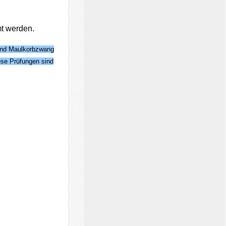
mt werden.
 und Maulkorbzwang
se Prüfungen sind