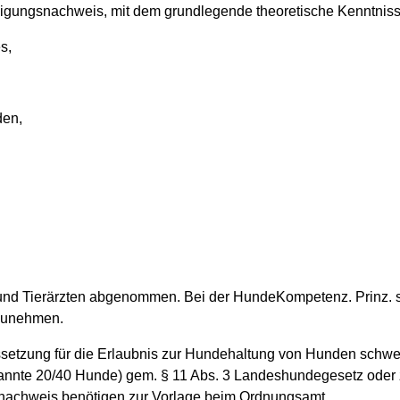
higungsnachweis, mit dem grundlegende theoretische Kenntnis
s,
den,
und Tierärzten abgenommen. Bei der HundeKompetenz. Prinz. s
bzunehmen.
etzung für die Erlaubnis zur Hundehaltung von Hunden schwer
nannte 20/40 Hunde) gem. § 11 Abs. 3 Landeshundegesetz oder
nachweis benötigen zur Vorlage beim Ordnungsamt.