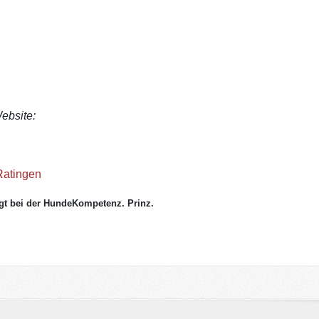
ebsite:
Ratingen
egt bei der HundeKompetenz. Pri
nz.