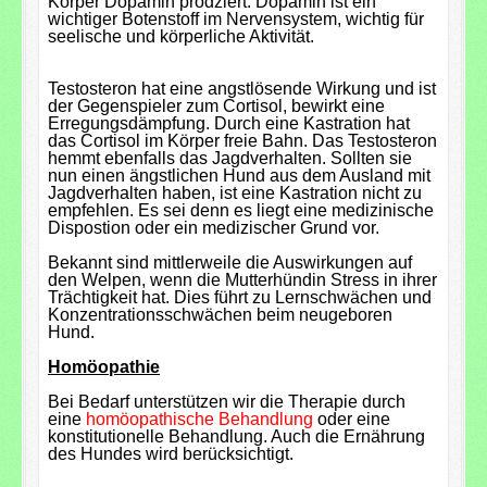
Körper Dopamin prodziert. Dopamin ist ein
wichtiger Botenstoff im Nervensystem, wichtig für
seelische und körperliche Aktivität.
Testosteron hat eine angstlösende Wirkung und ist
der Gegenspieler zum Cortisol, bewirkt eine
Erregungsdämpfung. Durch eine Kastration hat
das Cortisol im Körper freie Bahn. Das Testosteron
hemmt ebenfalls das Jagdverhalten. Sollten sie
nun einen ängstlichen Hund aus dem Ausland mit
Jagdverhalten haben, ist eine Kastration nicht zu
empfehlen. Es sei denn es liegt eine medizinische
Dispostion oder ein medizischer Grund vor.
Bekannt sind mittlerweile die Auswirkungen auf
den Welpen, wenn die Mutterhündin Stress in ihrer
Trächtigkeit hat. Dies führt zu Lernschwächen und
Konzentrationsschwächen beim neugeboren
Hund.
Homöopathie
Bei Bedarf unterstützen wir die Therapie durch
eine
homöopathische Behandlung
oder eine
konstitutionelle Behandlung. Auch die Ernährung
des Hundes wird berücksichtigt.