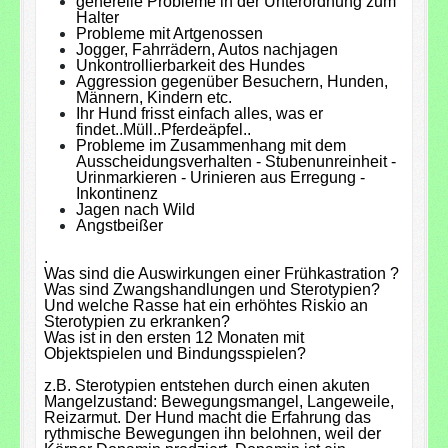
generelle Probleme in der Unterordnung zum
Halter
Probleme mit Artgenossen
Jogger, Fahrrädern, Autos nachjagen
Unkontrollierbarkeit des Hundes
Aggression gegenüber Besuchern, Hunden,
Männern, Kindern etc.
Ihr Hund frisst einfach alles, was er
findet..Müll..Pferdeäpfel..
Probleme im Zusammenhang mit dem
Ausscheidungsverhalten - Stubenunreinheit -
Urinmarkieren - Urinieren aus Erregung -
Inkontinenz
Jagen nach Wild
Angstbeißer
.
Was sind die Auswirkungen einer Frühkastration ?
Was sind Zwangshandlungen und Sterotypien?
Und welche Rasse hat ein erhöhtes Riskio an
Sterotypien zu erkranken?
Was ist in den ersten 12 Monaten mit
Objektspielen und Bindungsspielen?
z.B. Sterotypien entstehen durch einen akuten
Mangelzustand: Bewegungsmangel, Langeweile,
Reizarmut. Der Hund macht die Erfahrung das
rythmische Bewegungen ihn belohnen, weil der